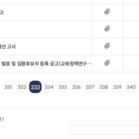
고
결산 고시
2013년 지방전임계약직공무원 채용시험 최종합격자 발표 및 임용후보자 등록 공고(교육정책연구분야)
331
332
333
334
335
336
337
338
339
340
까?