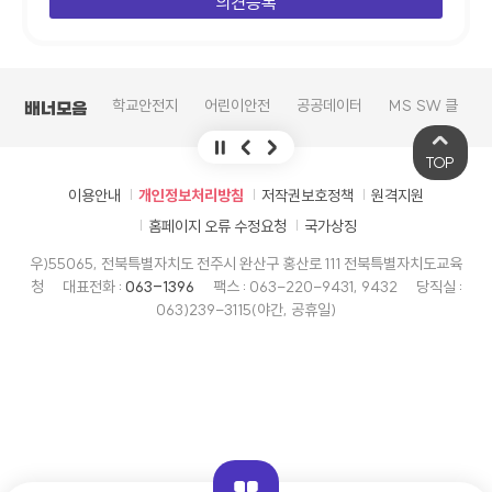
교육데이터
학교안전지
어린이안전
공공데이터
MS SW 클
배너모음
플랫폼
원시스템
넷
의견수렴
라우드 서비
스
TOP
이용안내
개인정보처리방침
저작권보호정책
원격지원
홈페이지 오류 수정요청
국가상징
우)55065, 전북특별자치도 전주시 완산구 홍산로 111 전북특별자치도교육
청
대표전화 :
063-1396
팩스 : 063-220-9431, 9432
당직실 :
063)239-3115(야간, 공휴일)