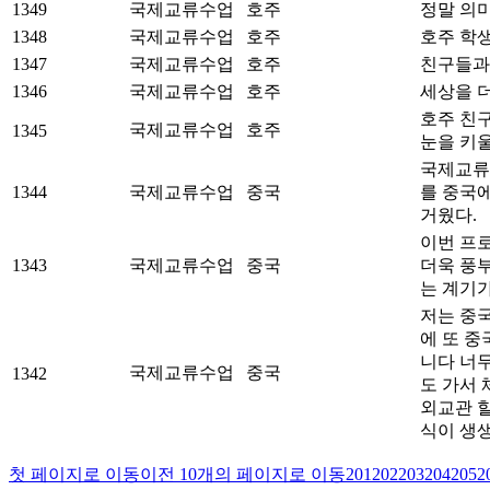
1349
국제교류수업
호주
정말 의미
1348
국제교류수업
호주
호주 학
1347
국제교류수업
호주
친구들과
1346
국제교류수업
호주
세상을 더
호주 친
국제교류수업
호주
1345
눈을 키
국제교류
1344
국제교류수업
중국
를 중국
거웠다.
이번 프
1343
국제교류수업
중국
더욱 풍부
는 계기가
저는 중
에 또 
니다 너무
국제교류수업
중국
1342
도 가서
외교관 
식이 생
첫 페이지로 이동
이전 10개의 페이지로 이동
201
202
203
204
205
2