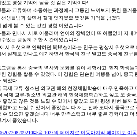
있고 평생 기억에 남을 것 같은 기억이다!
생들과 교류하며 소통하는 과정에서 그동안 느껴보지 못한 즐거움
 선생들님과 살면서 절대 잊지못할 뜻깊은 기억을 남겼다
 넓게 볼 수 있는 값진 경험 이였습니다
구들과 만나서 서로 어울리며 언어의 장벽없이 또 허물없이 지내
울수있는 굉장히 귀한 시간이었습니다
에서 위챗으로 연락하던 周煜杰이라는 친구는 평상시 위챗으로 
에서 실제로 만나고 얘기하면서 한국의 친구 말고도 중국에 친구를
로그램을 통해 중국의 역사와 문화를 깊이 체험하고, 현지 학생들
한 경험을 쌓을 수 있었다. 이 경험은 단순한 여행을 넘어, 중국
 되었다.
국 국제 교류-청소년 외교관 해외 현장체험학습에 매우 만족하고 
중국 국제 교류-청소년 외교관 해외 현장체험학습하고 싶고 또 중
 좋았고 많은 것을 느낄 수 있어서 좋았고 또한 평생 한번 볼까 
 체험하고 느낄 수 있어서 좋았습니다 저는 진짜 또다시 중국으로
할 수 있으면 좋겠습니다 너무 만족스럽고 너무 좋은 경험이고 더
생겨서 좋았습니다.
06
207
208
209
210
다음 10개의 페이지로 이동
마지막 페이지로 이동