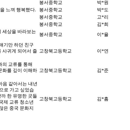
봉서중학교
박*원
을 느껴 행복했다.
봉서중학교
박*도
봉서중학교
고*리
봉서중학교
김*희
며 세상을 바라보는
봉서중학교
이*율
얘기만 하던 친구
 사귀게 되어서 즐
고창북고등학교
이*연
과의 교류를 통해
 문화를 깊이 이해하
고창북고등학교
김*준
마음 같아서는 내년
국으로 가고 싶었습
말까 한 유명한 곳들
고창북고등학교
김*흠
 국제 교류 청소년
 많은 중국 문화지