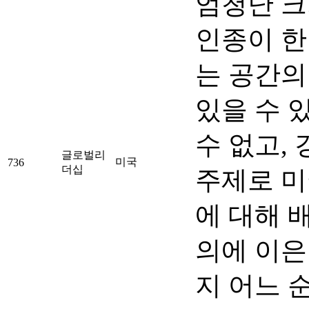
엄청난 크
인종이 한
는 공간의
있을 수 
수 없고,
글로벌리
미국
736
더십
주제로 미
에 대해 
의에 이은
지 어느 