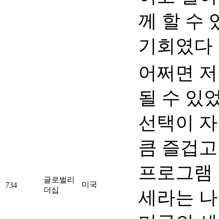
께 할 수
기회였다
어쩌면 저
될 수 있
선택이 
큼 즐겁고
프로그램 
글로벌리
미국
734
더십
세라는 나