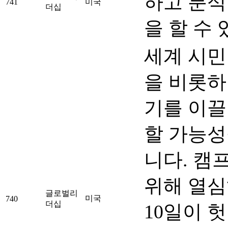
하고 분석
741
미국
더십
을 할 수
세계 시민
을 비롯하
기를 이끌
할 가능성
니다. 캠
위해 열심
글로벌리
미국
740
더십
10일이 