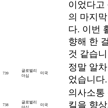
이었다고 
의 마지막
다. 이번
향해 한 
것 같습니
정말 알차
글로벌리
미국
739
더십
었습니다.
의사소통 
킬을 향상
글로벌리
738
미국
더십