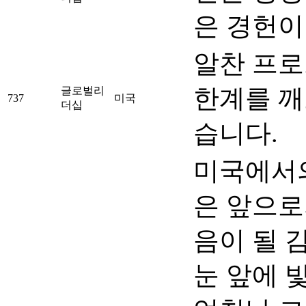
은 경헌
알찬 프로
한계를 깨
글로벌리
737
미국
더십
습니다.
미국에서의
은 앞으로
음이 될 
눈 앞에 