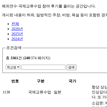
해외연수·국제교류수업 참여 후기를 올리는 공간입니다.
게시된 내용이 허위, 일방적인 주장, 비방, 욕설 등이 포함된 경
전체
2026년
2025년
2024년
조건검색
총
3361
건 (
248
/374 페이지)
번호
구분
국가
항상 상
1138
국제교류수업
일본
인상깊다
다. 또
소감문: