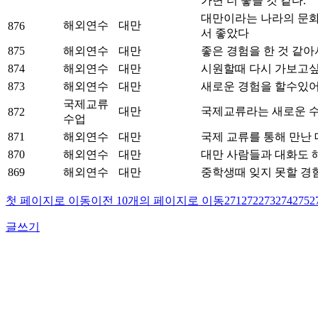
가면 더 좋을 것 같다.
대만이라는 나라의 문화와
해외연수
대만
876
서 좋았다
875
해외연수
대만
좋은 경험을 한 것 같아
874
해외연수
대만
시원할때 다시 가보고싶
873
해외연수
대만
새로운 경험을 할수있
국제교류
대만
국제교류라는 새로운 
872
수업
871
해외연수
대만
국제 교류를 통해 만난 
870
해외연수
대만
대만 사람들과 대화도 
869
해외연수
대만
중학생때 잊지 못할 경
첫 페이지로 이동
이전 10개의 페이지로 이동
271
272
273
274
275
2
글쓰기