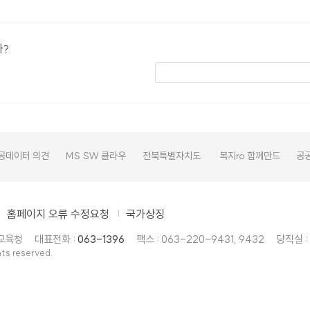
까?
공데이터 의견
MS SW 클라우
전북특별자치도
복지ro 함께만드
공
렴
드 서비스
교육청 고교학점
는복지
알
제
홈페이지 오류 수정요청
국가상징
도교육청
대표전화 :
063-1396
팩스 : 063-220-9431, 9432
당직실 :
ts reserved.