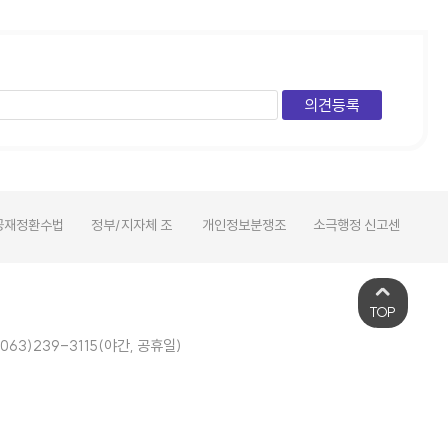
공재정환수법
정부/지자체 조
개인정보분쟁조
소극행정 신고센
i-
아보기
직도 바로가기
정위원회
터
포
TOP
 063)239-3115(야간, 공휴일)