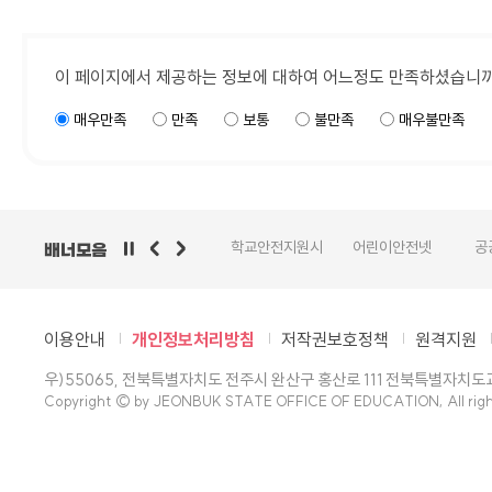
이 페이지에서 제공하는 정보에 대하여 어느정도 만족하셨습니
매우만족
만족
보통
불만족
매우불만족
한누리병원학교
교육데이터플랫
학교안전지원시
어린이안전넷
공
배너모음
폼
스템
수
이용안내
개인정보처리방침
저작권보호정책
원격지원
우)55065, 전북특별자치도 전주시 완산구 홍산로 111 전북특별자치
Copyright © by JEONBUK STATE OFFICE OF EDUCATION, All righ