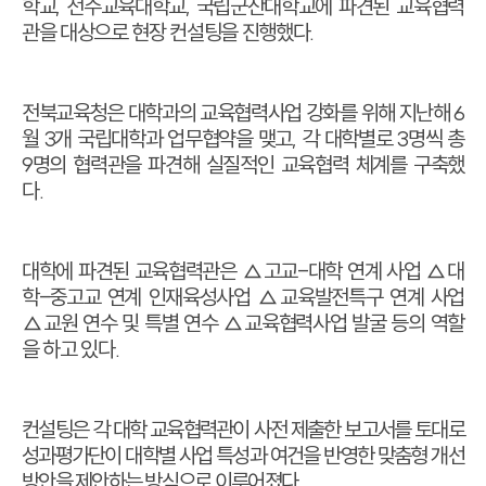
학교
,
전주교육대학교
,
국립군산대학교에 파견된 교육협력
관을 대상으로 현장 컨설팅을 진행했다
.
전북교육청은 대학과의 교육협력사업 강화를 위해 지난해
6
월
3
개 국립대학과 업무협약을 맺고
,
각 대학별로
3
명씩 총
9
명의 협력관을 파견해 실질적인 교육협력 체계를 구축했
다
.
대학에 파견된 교육협력관은 △고교
-
대학 연계 사업
△
대
학
-
중고교 연계 인재육성사업
△
교육발전특구 연계 사업
△
교원 연수 및 특별 연수
△
교육협력사업 발굴 등의 역할
을 하고 있다
.
컨설팅은 각 대학 교육협력관이 사전 제출한 보고서를 토대로
성과평가단이 대학별 사업 특성과 여건을 반영한 맞춤형 개선
방안을 제안하는 방식으로 이루어졌다
.