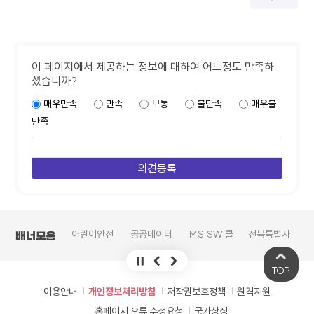
이 페이지에서 제공하는 정보에 대하여 어느정도 만족하
셨습니까?
매우만족
만족
보통
불만족
매우불
만족
학교안전지
어린이안전
공공데이터
MS SW 클
전북특별자
복
배너모음
원시스템
넷
의견수렴
라우드 서비
치도교육청
스
고교학점제
TOP
이용안내
개인정보처리방침
저작권보호정책
원격지원
홈페이지 오류 수정요청
국가상징