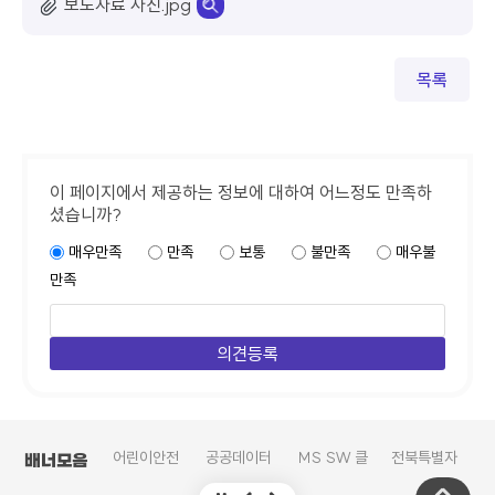
보도자료 사진.jpg
목록
이 페이지에서 제공하는 정보에 대하여 어느정도 만족하
셨습니까?
매우만족
만족
보통
불만족
매우불
만족
학교안전지
어린이안전
공공데이터
MS SW 클
전북특별자
복
배너모음
원시스템
넷
의견수렴
라우드 서비
치도교육청