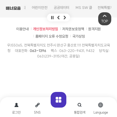
학교안전지
어린이안전
공공데이터
MS SW 클
전북특별자
복
배너모음
원시스템
넷
의견수렴
라우드 서비
치도교육청
스
고교학점제
TOP
이용안내
개인정보처리방침
저작권보호정책
원격지원
홈페이지 오류 수정요청
국가상징
우)55065, 전북특별자치도 전주시 완산구 홍산로 111 전북특별자치도교육
청
대표전화 :
063-1396
팩스 : 063-220-9431, 9432
당직실 :
063)239-3115(야간, 공휴일)
로그인
SNS
통합검색
Language