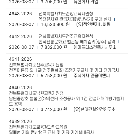
2026-08-07
3,705,000 원
유한회사 라일
4643
2026
전북특별자치도순창교육지원청
옥천유치원 관급자재(냉난방기) 구매 설치
2026-08-07
16,533,900 원
(유)정연엔지니어링
4642
2026
전북특별자치도전주교육지원청
한국전통문화고 별관동 해체감리(상주) 용역
2026-08-07
7,832,000 원
에이플러스건축사사무소
4641
2026
전북특별자치도전주교육지원청
전주아름유 외 1교(전주팔복초) 조명기구교체 및 기타 전기공사
2026-08-07
5,758,000 원
주식회사 믿음이엔씨
4640
2026
전북특별자치도남원교육지원청
남원중앙초 늘봄온(ON)센터 조성공사 외 1건 건설재해예방기술지
도 용역
2026-08-07
3,742,000 원
(유)현대건설안전연구소
4639
2026
전북특별자치도교육청과학교육원
밀폐형 지열 팽창탱크 교체 및 기타 기계설비공사