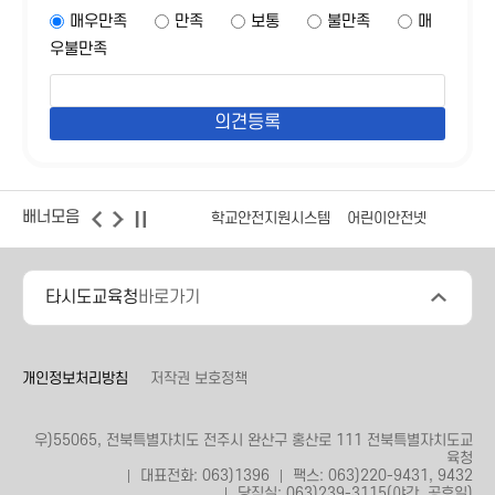
매우만족
만족
보통
불만족
매
우불만족
배너모음
학교안전지원시스템
어린이안전넷
타시도교육청
바로가기
개인정보처리방침
저작권 보호정책
우)55065, 전북특별자치도 전주시 완산구 홍산로 111 전북특별자치도교
육청
대표전화: 063)1396
팩스: 063)220-9431, 9432
당직실: 063)239-3115(야간, 공휴일)