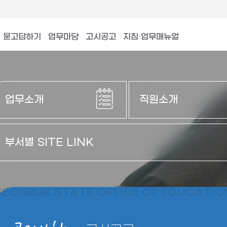
묻고답하기
업무마당
고시공고
지침·업무매뉴얼
업무소개
직원소개
부서별 SITE LINK