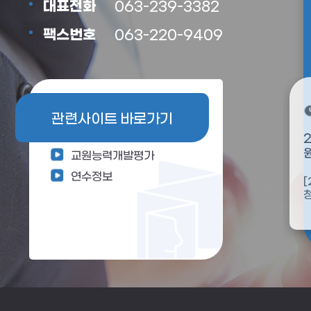
대표전화
063-239-3382
팩스번호
063-220-9409
2026.04.27
관련사이트 바로가기
포
2026년 상반기 모범공무원(교
사) 사전 공개 검증
교원능력개발평가
연수정보
2026 상반기 모범공무원(교사) 추천
사전 선발계획에 따라 추천대상자 적
한
격성 여론을 수렴하고, 그 결과를 공적
심사에 반영하기 위해 다음과 같이...