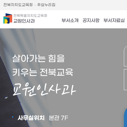
전북자치도교육청
주요누리집
전북특별자치도교육청
부서소개
공지사항
부서자료실
교원인사과
살아가는 힘을
키우는 전북교육
교원인사과
사무실위치
본관 7F