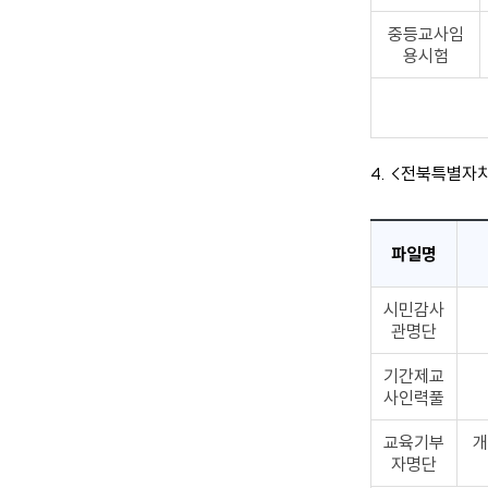
중등교사임
용시험
4. <전북특별자
파일명
시민감사
관명단
기간제교
사인력풀
교육기부
개
자명단