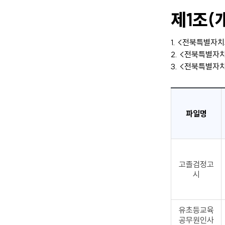
제1조(
1. <전북특별자
2. <전북특별자
3. <전북특별자
파일명
고졸검정고
시
유초등교육
공무원인사