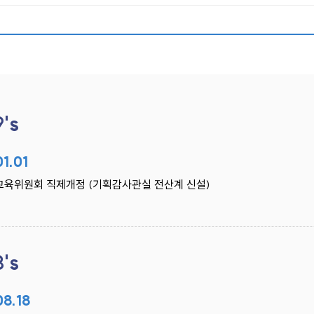
9's
01.01
교육위원회 직제개정 (기획감사관실 전산계 신설)
8's
08.18