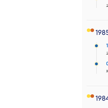
198
198