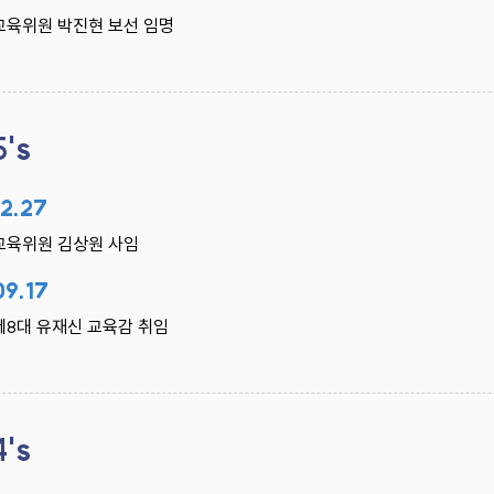
교육위원 박진현 보선 임명
5's
12.27
교육위원 김상원 사임
09.17
제8대 유재신 교육감 취임
4's