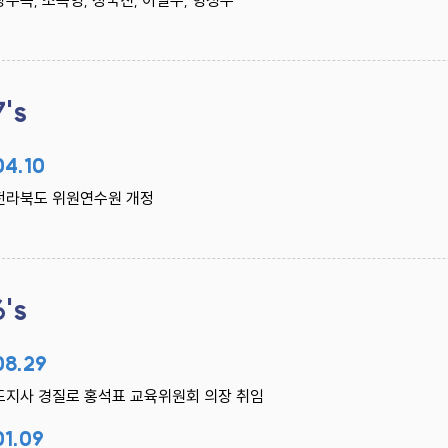
장두옥, 조옥영, 정국진, 이일수, 형성우
7's
04.10
전라북도 위원연수원 개정
6's
08.29
도지사 경질로 홍석표 교육위원회 의장 취임
01.09